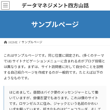
コ
ナ
データマネジメント四方山話
ン
ビ
テ
ゲ
ン
ー
ツ
シ
サンプルページ
へ
ョ
ス
ン
キ
に
ッ
移
HOME
サンプルページ
プ
動
これはサンプルページです。同じ位置に固定され、(多くのテーマ
では) サイトナビゲーションメニューに含まれる点がブログ投稿と
は異なります。まずは、サイト訪問者に対して自分のことを説明
する自己紹介ページを作成するのが一般的です。たとえば以下の
ようなものです。
はじめまして。昼間はバイク便のメッセンジャーとして働
いていますが、俳優志望でもあります。これは僕のサイト
です。ロサンゼルスに住み、ジャックという名前のかわい
い犬を飼っています。好きなものはピニャコラーダ、そして